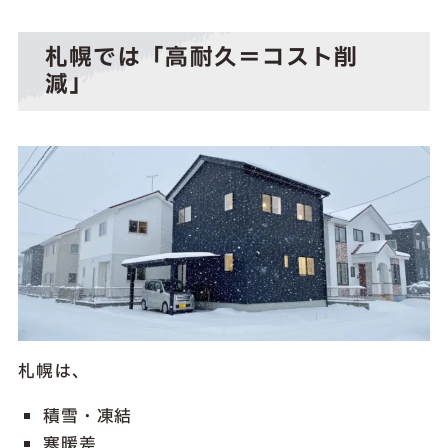
札幌では「高耐久＝コスト削
減」
札幌は、
積雪・凍結
寒暖差