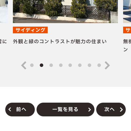
サイディング
サ
雪に
外観と緑のコントラストが魅力の住まい
無
ン
前へ
一覧を見る
次へ