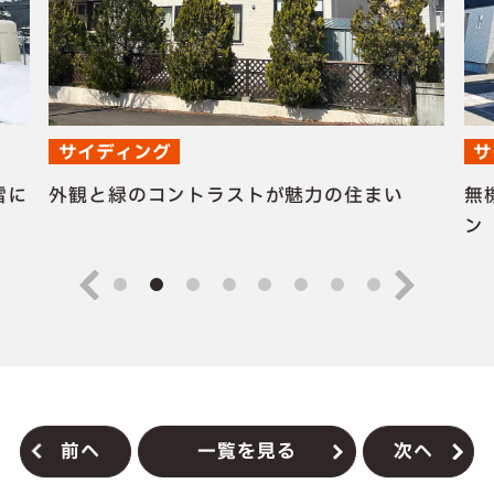
サイディング
サ
雪に
外観と緑のコントラストが魅力の住まい
無
ン
前へ
一覧を見る
次へ