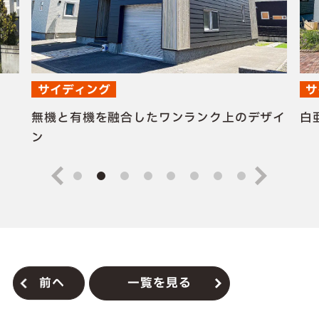
サイディング
サ
無機と有機を融合したワンランク上のデザイ
白
ン
前へ
一覧を見る